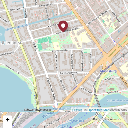
Leaflet
| ©
OpenStreetMap
contributors
+